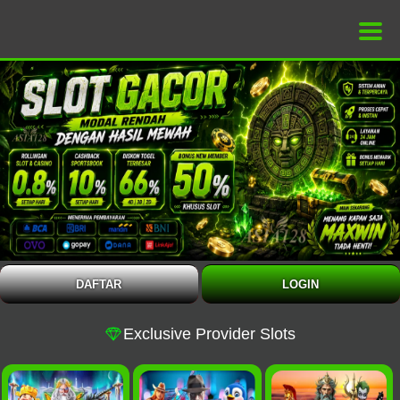
DAFTAR
LOGIN
Exclusive Provider Slots