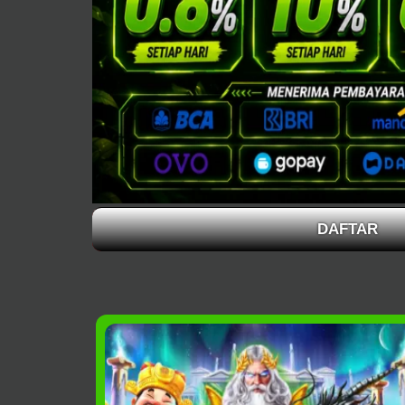
DAFTAR