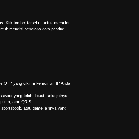
as. Klik tombol tersebut untuk memulai
untuk mengisi beberapa data penting
kode OTP yang dikirim ke nomor HP Anda
.
sword yang telah dibuat. selanjutnya,
 pulsa, atau QRIS.
, sportsbook, atau game lainnya yang