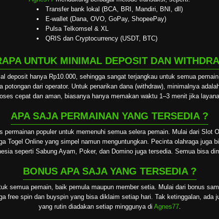
Transfer bank lokal (BCA, BRI, Mandiri, BNI, dll)
E-wallet (Dana, OVO, GoPay, ShopeePay)
Pulsa Telkomsel & XL
QRIS dan Cryptocurrency (USDT, BTC)
APA UNTUK MINIMAL DEPOSIT DAN WITHDR
mal deposit hanya Rp10.000, sehingga sangat terjangkau untuk semua pemai
 potongan dari operator. Untuk penarikan dana (withdraw), minimalnya adala
roses cepat dan aman, biasanya hanya memakan waktu 1–3 menit jika layanan
APA SAJA PERMAINAN YANG TERSEDIA ?
s permainan populer untuk memenuhi semua selera pemain. Mulai dari Slot O
ga Togel Online yang simpel namun menguntungkan. Pecinta olahraga juga b
esia seperti Sabung Ayam, Poker, dan Domino juga tersedia. Semua bisa di
BONUS APA SAJA YANG TERSEDIA ?
ntuk semua pemain, baik pemula maupun member setia. Mulai dari bonus sa
ga free spin dan buyspin yang bisa diklaim setiap hari. Tak ketinggalan, ada
yang rutin diadakan setiap minggunya di
Agnes77
.