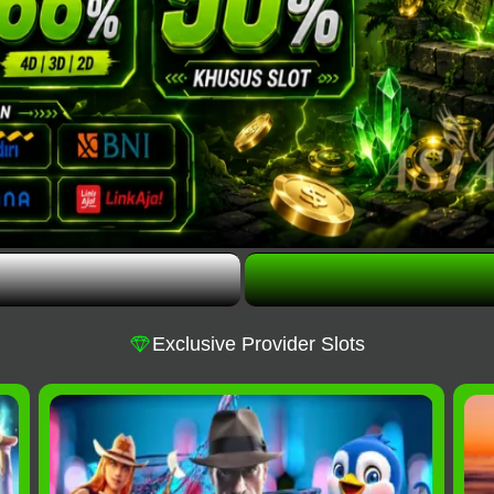
Exclusive Provider Slots