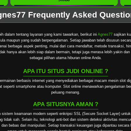
nes77 Frequently Asked Questi
 dalam tentang layanan yang kami tawarkan, berikut ini
Agnes77
sajikan ku
emula maupun yang sudah berpengalaman. Setiap jawaban telah disusun secar
i berbagai aspek penting, mulai dari cara mendaftar, metode transaksi, hin
dak hanya akan lebih siap dalam bermain, tetapi juga merasa lebih yakin d
sebagai pilihan utama hiburan online Anda.
APA ITU SITUS JUDI ONLINE ?
m permainan berbasis internet yang menyediakan berbagai macam mesin slot di
t seperti smartphone atau komputer. Slot online menawarkan pengalaman be
peluang menang.
APA SITUSNYA AMAN ?
sistem keamanan modern seperti enkripsi SSL (Secure Socket Layer) untuk m
g tidak sah. Selain itu, teknologi anti-bot dan sistem deteksi aktivitas men
 dan bebas dari manipulasi. Setiap transaksi keuangan juga dipantau secara k