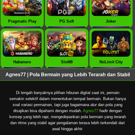
Pragmatic Play
PG Soft
Joker
Habanero
Slot88
NoLimit City
Agnes77 | Pola Bermain yang Lebih Terarah dan Stabil
Di tengah banyaknya pilihan hiburan digital saat ini, pemain
semakin selektif dalam menentukan tempat bermain. Bukan hanya
soal variasi permainan, tapi juga bagaimana alur dan pola yang
disajikan bisa dipahami dengan mudah.
Agnes77
hadir dengan
konsep yang lebih rapi, mengedepankan pola bermain yang terarah
dan ritme yang stabil agar pengalaman terasa lebih terkendali dari
awal hingga akhir.