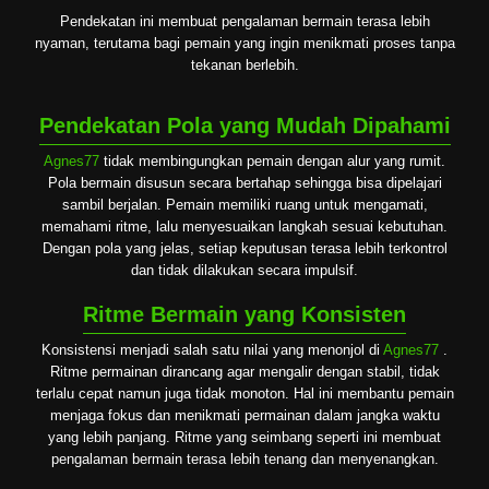
Pendekatan ini membuat pengalaman bermain terasa lebih
nyaman, terutama bagi pemain yang ingin menikmati proses tanpa
tekanan berlebih.
Pendekatan Pola yang Mudah Dipahami
Agnes77
tidak membingungkan pemain dengan alur yang rumit.
Pola bermain disusun secara bertahap sehingga bisa dipelajari
sambil berjalan. Pemain memiliki ruang untuk mengamati,
memahami ritme, lalu menyesuaikan langkah sesuai kebutuhan.
Dengan pola yang jelas, setiap keputusan terasa lebih terkontrol
dan tidak dilakukan secara impulsif.
Ritme Bermain yang Konsisten
Konsistensi menjadi salah satu nilai yang menonjol di
Agnes77
.
Ritme permainan dirancang agar mengalir dengan stabil, tidak
terlalu cepat namun juga tidak monoton. Hal ini membantu pemain
menjaga fokus dan menikmati permainan dalam jangka waktu
yang lebih panjang. Ritme yang seimbang seperti ini membuat
pengalaman bermain terasa lebih tenang dan menyenangkan.