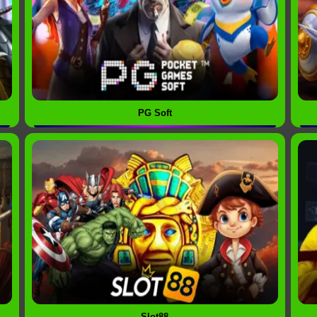
PG Soft
Slot88