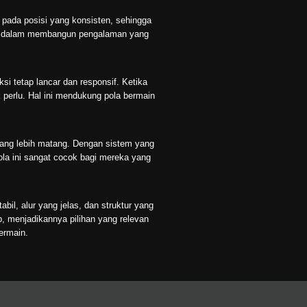
 pada posisi yang konsisten, sehingga
esar dalam membangun pengalaman yang
si tetap lancar dan responsif. Ketika
 perlu. Hal ini mendukung pola bermain
g lebih matang. Dengan sistem yang
la ini sangat cocok bagi mereka yang
l, alur yang jelas, dan struktur yang
, menjadikannya pilihan yang relevan
ermain.