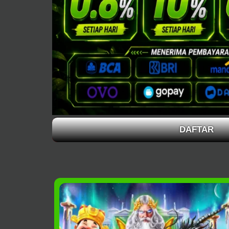
DAFTAR