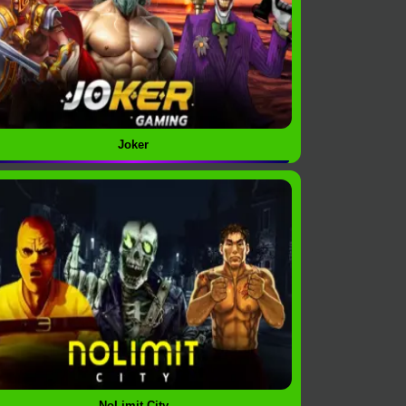
Joker
NoLimit City