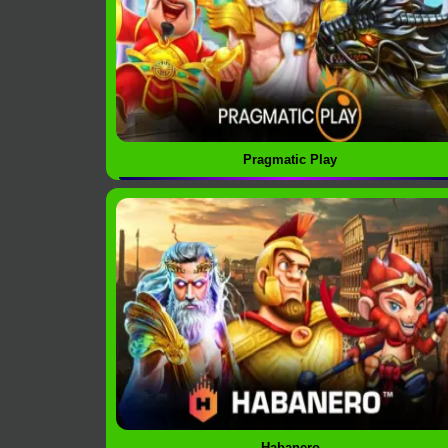
Pragmatic Play
Habanero