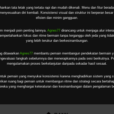
nkan tata letak yang tertata rapi dan mudah dikenali. Menu dan fitur berada
u menyesuaikan diri kembali. Konsistensi visual dan struktur ini berperan b
efisien dan minim gangguan.
tem menjadi poin penting lainnya.
Agnes77
dirancang untuk menjaga alur interak
mempertahankan fokus dan ritme bermain tanpa terganggu oleh jeda yang tidak
yang lebih terukur dan berkesinambungan.
ng ditawarkan
Agnes77
membantu pemain membangun pendekatan bermain yan
ngevaluasi langkah sebelumnya dan menerapkannya pada sesi berikutnya. Po
mengutamakan proses berkelanjutan daripada sekadar hasil sesaat.
tuk pemain yang menyukai konsistensi karena menghadirkan sistem yang stabi
ikan ruang bagi pemain untuk membangun ritme dan strategi secara bertahap
ereka yang menghargai keteraturan dan kesinambungan dalam pengalaman b